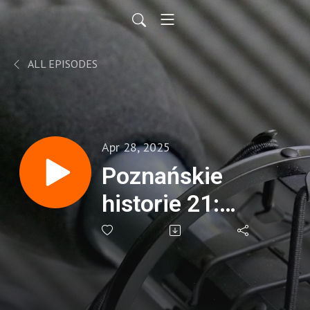
ALL EPISODES
Apr 28, 2025
Poznańskie
historie 21:
archipelag
folwarków,
wędrująca brama