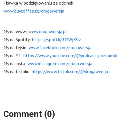
- kawka w podziękowaniu za odcinek:
www.buycoffee.to/drugawersja
--------
My na www:
www.drugawersja.pl
My na Spotify:
https://spoti.fi/3MWjX9v
My na fejsie:
www.facebook.com/drugawersja
My na YT:
https://www.youtube.com/@podcast_poznanski
My na insta:
www.instagram.com/druga.wersja
My na tiktoku:
https://www.tiktok.com/@drugawersja
Comment (0)