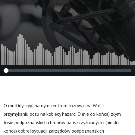
i (nie) legalny
hazard, czyli
przejażdżka po
landach #188
O multidyscyplinarnym centrum rozrywki na Woli i
przymykaniu oczu na kobiecy hazard. O (nie do końca) złym
losie podpoznańskich chłopów pańszczyźnianych i (nie do
końca) dobrej sytuacji zarządców podpoznańskich