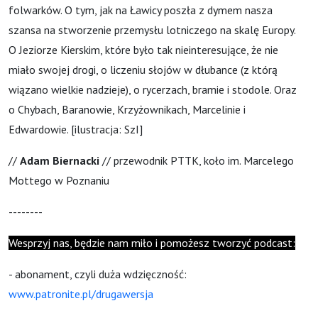
folwarków. O tym, jak na Ławicy poszła z dymem nasza
szansa na stworzenie przemysłu lotniczego na skalę Europy.
O Jeziorze Kierskim, które było tak nieinteresujące, że nie
miało swojej drogi, o liczeniu słojów w dłubance (z którą
wiązano wielkie nadzieje), o rycerzach, bramie i stodole. Oraz
o Chybach, Baranowie, Krzyżownikach, Marcelinie i
Edwardowie. [ilustracja: SzI]
//
Adam Biernacki
// przewodnik PTTK, koło im. Marcelego
Mottego w Poznaniu
--------
Wesprzyj nas, będzie nam miło i pomożesz tworzyć podcast:
- abonament, czyli duża wdzięczność:
www.patronite.pl/drugawersja